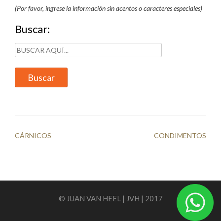
(Por favor, ingrese la información sin acentos o caracteres especiales)
Buscar:
Navegación
CÁRNICOS
CONDIMENTOS
de
entradas
© JUAN VAN HEEL | JVH | 2017