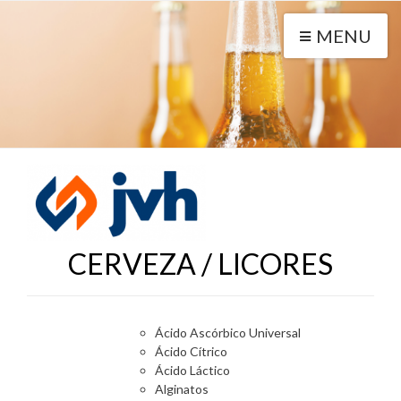
MENU
CERVEZA / LICORES
Ácido Ascórbico Universal
Ácido Cítrico
Ácido Láctico
Alginatos