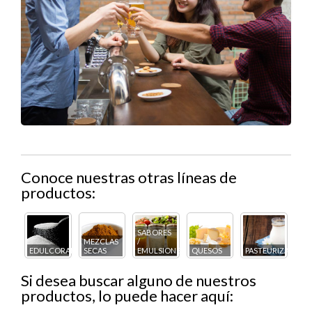
Conoce nuestras otras líneas de
productos:
SABORES
MEZCLAS
/
COS
EDULCORANTES
SECAS
EMULSIONES
QUESOS
PASTEURIZADOS
PA
Si desea buscar alguno de nuestros
productos, lo puede hacer aquí: