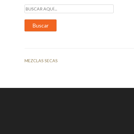
Navegación
MEZCLAS SECAS
de
entradas