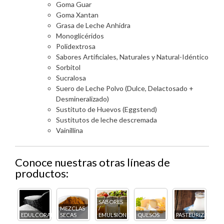
Goma Guar
Goma Xantan
Grasa de Leche Anhidra
Monoglicéridos
Polidextrosa
Sabores Artificiales, Naturales y Natural-Idéntico
Sorbitol
Sucralosa
Suero de Leche Polvo (Dulce, Delactosado +
Desmineralizado)
Sustituto de Huevos (Eggstend)
Sustitutos de leche descremada
Vainillina
Conoce nuestras otras líneas de
productos:
SABORES
MEZCLAS
/
COS
EDULCORANTES
SECAS
EMULSIONES
QUESOS
PASTEURIZADOS
PA